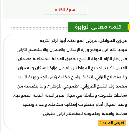
السيرة الذاتية
كلمة معالي الوزيرة
عزيزي المواطن، عزيزتي المواطنة، أيها الزائر الكريم،
مرحبا بكم في موقع وزارة الإسكان والعمران والاستصلاح الترابي..
في إطار التزام الدولة الراسخ بتحقيق العدالة الاجتماعية وضمان
العيش الكريم لجميع المواطنين؛ تعمل وزارة الإسكان والعمران
والاستصلاح الترابي، لتنفيذ برنامج فخامة رئيس الجمهورية السيد
محمد ولد الشيخ الغزواني، "طموحي للوطن"، وما يتضمنه من
سياسات طموحة وشاملة في مجال تعزيز البنية التحتية العمومية،
وفتح المجال أمام منظومة إسكانية متكاملة، وإعداد وتنفيذ
سياسة واقعية وطموحة لاستصلاح ترابي حقيقي.
(عرض المزيد..)