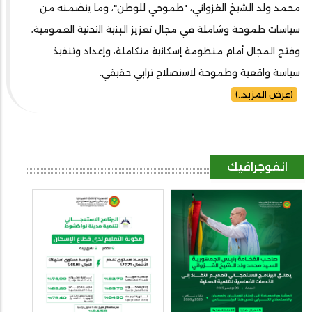
محمد ولد الشيخ الغزواني، "طموحي للوطن"، وما يتضمنه من
سياسات طموحة وشاملة في مجال تعزيز البنية التحتية العمومية،
وفتح المجال أمام منظومة إسكانية متكاملة، وإعداد وتنفيذ
سياسة واقعية وطموحة لاستصلاح ترابي حقيقي.
(عرض المزيد..)
انفوجرافيك